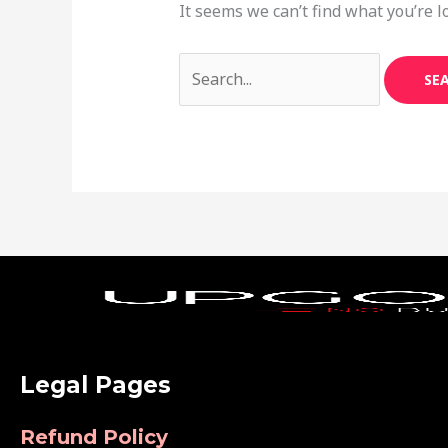
It seems we can’t find what you’re l
Legal Pages
Refund Policy