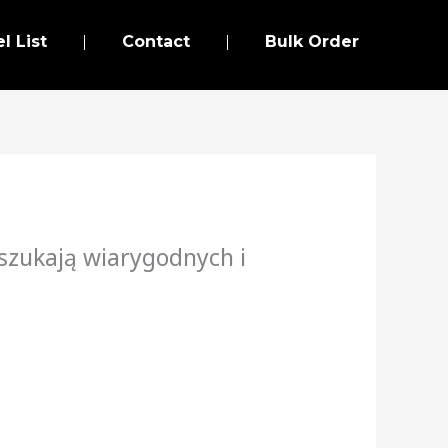
l List
Contact
Bulk Order
 szukają wiarygodnych i