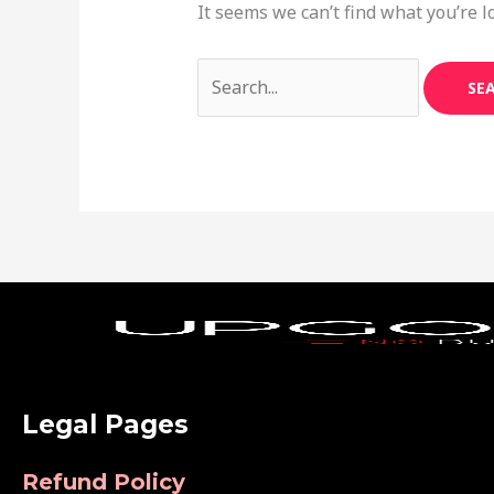
It seems we can’t find what you’re l
Legal Pages
Refund Policy