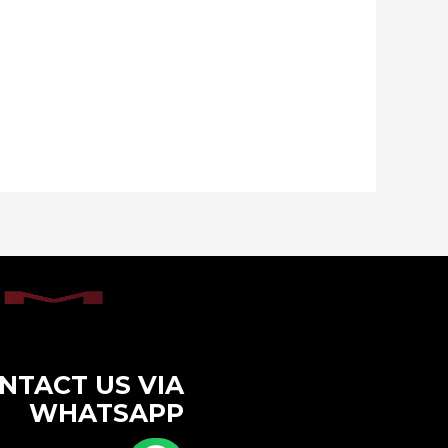
NTACT US VIA
WHATSAPP