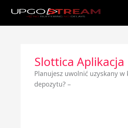
Skip
to
content
Search
for:
Slottica Aplikacja
Planujesz uwolnić uzyskany w
depozytu? –