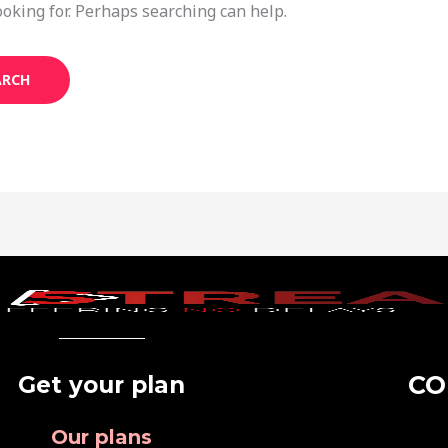
ooking for. Perhaps searching can help.
CO
Get your plan
Our plans